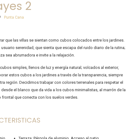
ayes 2
Punta Cana
rar que las villas se sientan como cubos colocados entre los jardines.
usuario serenidad, que sienta que escapa del ruido diario de la rutina;
za sea abrumadora e invite a la relajación.
ubos simples, llenos de luz y energía natural; volcados al exterior,
porar estos cubos a los jardines a través de la transparencia, siempre
tra región. Decidimos trabajar con colores terrenales para respetar el
o desde el blanco que da vida a los cubos minimalistas, al marrón de la
 frontal que conecta con los suelos verdes.
CTERISTICAS
nio.
Terraza: Pérgola de aluminio. Acceso al patio.