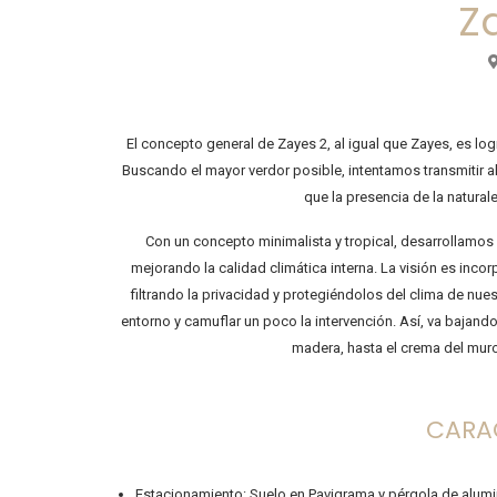
Z
El concepto general de Zayes 2, al igual que Zayes, es log
Buscando el mayor verdor posible, intentamos transmitir al 
que la presencia de la naturale
Con un concepto minimalista y tropical, desarrollamos c
mejorando la calidad climática interna. La visión es incor
filtrando la privacidad y protegiéndolos del clima de nues
entorno y camuflar un poco la intervención. Así, va bajand
madera, hasta el crema del muro
CARA
Estacionamiento: Suelo en Pavigrama y pérgola de alumi