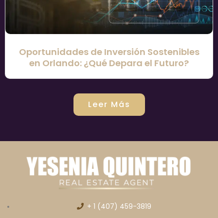
Oportunidades de Inversión Sostenibles
en Orlando: ¿Qué Depara el Futuro?
Leer Más
+ 1 (407) 459-3819