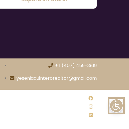
+ 1 (407) 459-3819
yeseniaquinterorealtor@gmail.com