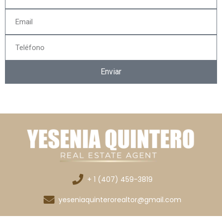
Enviar
+ 1 (407) 459-3819
yeseniaquinterorealtor@gmail.com