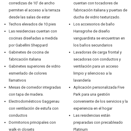
corredizas de 10′ de ancho
cuentan con tocadores de
permiten el acceso a la terraza
fabricación italiana y puertas de
desde las salas de estar
ducha de vidrio texturizado.
Techos elevados de 10 pies
Los accesorios de baño
Las residencias cuentan con
Hansgrohe de diseño
cocinas diseñadas a medida
vanguardista se encuentran en
por Gabellini Sheppard
los baños secundarios
Gabinetes de cocina de
Lavadoras de carga frontal y
fabricación italiana
secadoras con conductos y
Gabinetes superiores de vidrio
ventilación para un acceso
esmerilado de colores
limpio y silencioso a la
llamativos
lavandería
Mesas de comedor integradas
Aplicación personalizada Five
con tapa de madera.
Park para una gestión
Electrodomésticos Gaggenau
conveniente de los servicios y la
con ventilación de estufa con
experiencia en el hogar
conductos
Las residencias están
Dormitorios principales con
preparadas con precableado
walk-in closets
Platinum