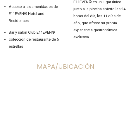
E11EVEN® es un lugar único
Acceso a las amenidades de
junto a la piscina abierto las 24
E11EVEN® Hotel and
horas del día, los 11 días del
Residences:
año, que ofrece su propia
experiencia gastronómica
Bar y salón Club E11EVEN®
exclusiva
colección de restaurante de 5
estrellas
MAPA/UBICACIÓN