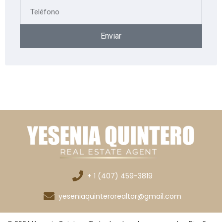
Enviar
+ 1 (407) 459-3819
yeseniaquinterorealtor@gmail.com