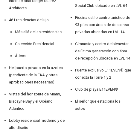
internacional Sieger Suarez
Social Club ubicado en LVL 64
Architects
Piscina estilo centro turístico de
461 residencias de lujo
93 pies con áreas de descanso
Más allá de las residencias
privadas ubicadas en LVL 14
Colección Presidencial
Gimnasio y centro de bienestar
de última generación con área
Áticos
de recepción ubicada en LVL 14
Helipuerto privado en la azotea
Puente exclusivo E11EVEN® que
(pendiente de la FAA y otras
conecta la Torre 1 y 2
aprobaciones necesarias)
Club de playa E11EVEN®
Vistas del horizonte de Miami,
Biscayne Bay y el Océano
El señor que estaciona los
Atlántico
autos
Lobby residencial moderno y de
alto diseño