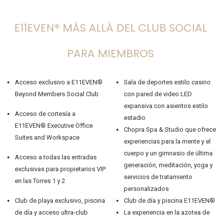
E11EVEN® MÁS ALLÁ DEL CLUB SOCIAL
PARA MIEMBROS
Acceso exclusivo a E11EVEN®
Sala de deportes estilo casino
Beyond Members Social Club
con pared de video LED
expansiva con asientos estilo
Acceso de cortesía a
estadio
E11EVEN® Executive Office
Chopra Spa & Studio que ofrece
Suites and Workspace
experiencias para la mente y el
cuerpo y un gimnasio de última
Acceso a todas las entradas
generación, meditación, yoga y
exclusivas para propietarios VIP
servicios de tratamiento
en las Torres 1 y 2
personalizados
Club de playa exclusivo, piscina
Club de día y piscina E11EVEN®
de día y acceso ultra-club
La experiencia en la azotea de