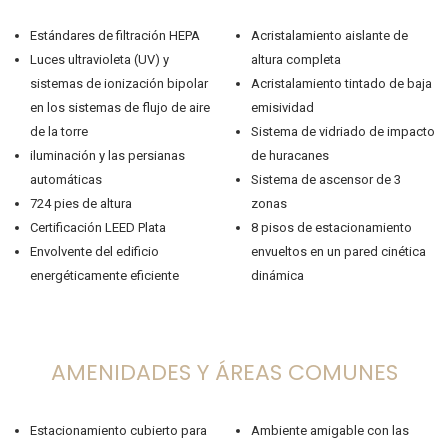
Estándares de filtración HEPA
Acristalamiento aislante de
Luces ultravioleta (UV) y
altura completa
sistemas de ionización bipolar
Acristalamiento tintado de baja
en los sistemas de flujo de aire
emisividad
de la torre
Sistema de vidriado de impacto
iluminación y las persianas
de huracanes
automáticas
Sistema de ascensor de 3
724 pies de altura
zonas
Certificación LEED Plata
8 pisos de estacionamiento
Envolvente del edificio
envueltos en un pared cinética
energéticamente eficiente
dinámica
AMENIDADES Y ÁREAS COMUNES
Estacionamiento cubierto para
Ambiente amigable con las